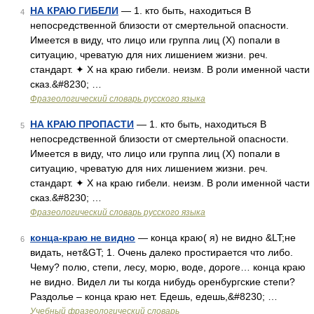
НА КРАЮ ГИБЕЛИ
— 1. кто быть, находиться В
4
непосредственной близости от смертельной опасности.
Имеется в виду, что лицо или группа лиц (Х) попали в
ситуацию, чреватую для них лишением жизни. реч.
стандарт. ✦ Х на краю гибели. неизм. В роли именной части
сказ.&#8230; …
Фразеологический словарь русского языка
НА КРАЮ ПРОПАСТИ
— 1. кто быть, находиться В
5
непосредственной близости от смертельной опасности.
Имеется в виду, что лицо или группа лиц (Х) попали в
ситуацию, чреватую для них лишением жизни. реч.
стандарт. ✦ Х на краю гибели. неизм. В роли именной части
сказ.&#8230; …
Фразеологический словарь русского языка
конца-краю не видно
— конца краю( я) не видно &LT;не
6
видать, нет&GT; 1. Очень далеко простирается что либо.
Чему? полю, степи, лесу, морю, воде, дороге… конца краю
не видно. Видел ли ты когда нибудь оренбургские степи?
Раздолье – конца краю нет. Едешь, едешь,&#8230; …
Учебный фразеологический словарь