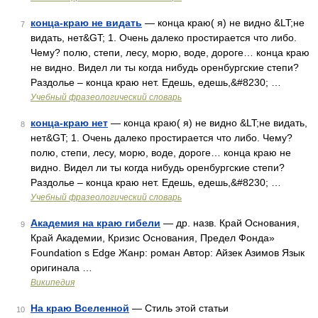
конца-краю не видать
— конца краю( я) не видно &LT;не
7
видать, нет&GT; 1. Очень далеко простирается что либо.
Чему? полю, степи, лесу, морю, воде, дороге… конца краю
не видно. Видел ли ты когда нибудь оренбургские степи?
Раздолье – конца краю нет. Едешь, едешь,&#8230; …
Учебный фразеологический словарь
конца-краю нет
— конца краю( я) не видно &LT;не видать,
8
нет&GT; 1. Очень далеко простирается что либо. Чему?
полю, степи, лесу, морю, воде, дороге… конца краю не
видно. Видел ли ты когда нибудь оренбургские степи?
Раздолье – конца краю нет. Едешь, едешь,&#8230; …
Учебный фразеологический словарь
Академия на краю гибели
— др. назв. Край Основания,
9
Край Академии, Кризис Основания, Предел Фонда»
Foundation s Edge Жанр: роман Автор: Айзек Азимов Язык
оригинала …
Википедия
На краю Вселенной
— Стиль этой статьи
10