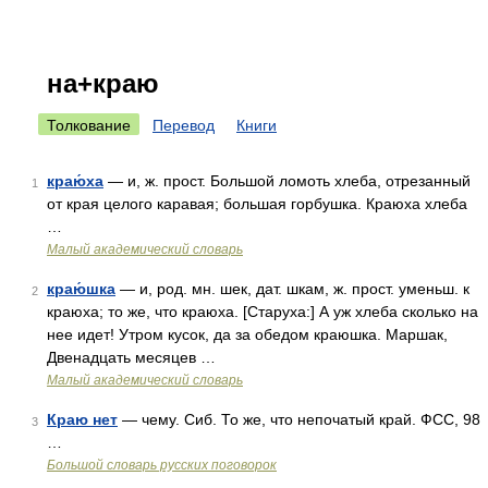
на+краю
Толкование
Перевод
Книги
краю́ха
— и, ж. прост. Большой ломоть хлеба, отрезанный
1
от края целого каравая; большая горбушка. Краюха хлеба
…
Малый академический словарь
краю́шка
— и, род. мн. шек, дат. шкам, ж. прост. уменьш. к
2
краюха; то же, что краюха. [Старуха:] А уж хлеба сколько на
нее идет! Утром кусок, да за обедом краюшка. Маршак,
Двенадцать месяцев …
Малый академический словарь
Краю нет
— чему. Сиб. То же, что непочатый край. ФСС, 98
3
…
Большой словарь русских поговорок